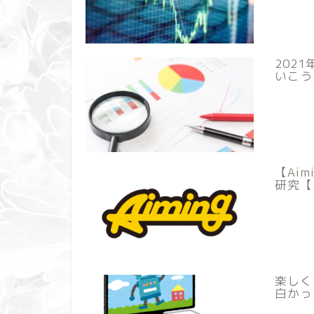
202
いこう
【Ai
研究【
楽しく
白かっ