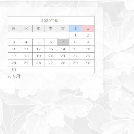
株式投資☆トレード日誌【2021年4
株式投資
月14日】
年4月1
2026年8月
2021年4月15日
月
火
水
木
金
土
日
1
2
3
4
5
6
7
8
9
株式投資
未分類
10
11
12
13
14
15
16
17
18
19
20
21
22
23
24
25
26
27
28
29
30
31
« 5月
株式投資☆トレード日誌【2021年3
株式投資
月19日】
月16～1
2021年3月20日