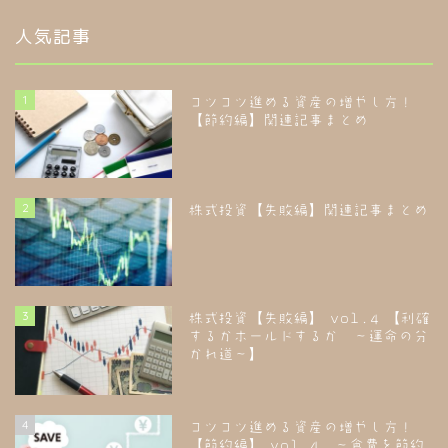
人気記事
1
コツコツ進める資産の増やし方！
【節約編】関連記事まとめ
2
株式投資【失敗編】関連記事まとめ
3
株式投資【失敗編】 vol.4 【利確
するかホールドするか ～運命の分
かれ道～】
4
コツコツ進める資産の増やし方！
【節約編】 vol.4 ～食費を節約