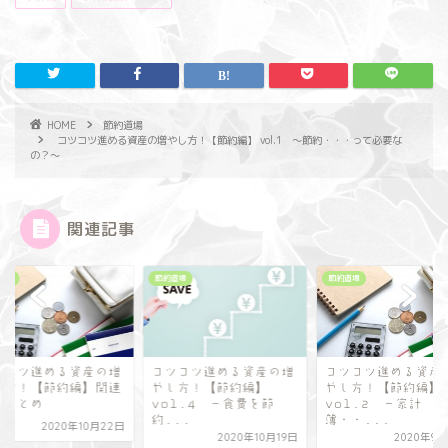
HOME
節約道場
コツコツ進める資産の増やし方！【節約編】 vol.1 ～節約・・・って必要な
の？～
関連記事
道場
節約道場
節約道場
ツコツ進める資産の増
コツコツ進める資産の増
コツコツ進める資産
し方！【節約編】
やし方！【節約編】
やし方！【節約編】
ol.4 ～食費を節
vol.2 ～家計
記事まとめ
..
簿・・...
2020年10
2020年10月19日
2020年9月20日