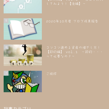
してみよう！【後編】～
5
2020年10月度 ブログ成果報告
6
コツコツ進める資産の増やし方！
【節約編】 vol.1 ～節約・・・
って必要なの？～
7
ご挨拶
記事カテゴリ