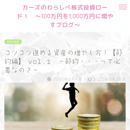
カーズのわらしべ株式投資ロー
ド！ ～100万円を1,000万円に増や
すブログ～
節約道場
コツコツ進める資産の増やし方！【節
約編】 vol.1 ～節約・・・って必
要なの？～
2020年9月8日
/
2020年9月26日