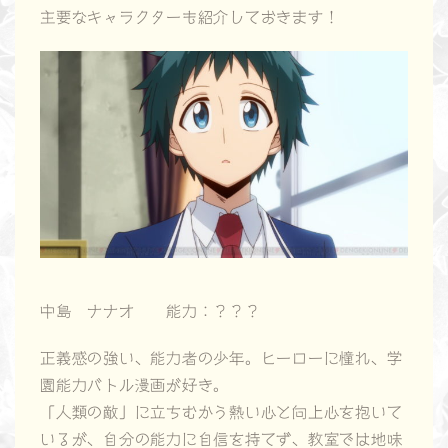
主要なキャラクターも紹介しておきます！
中島 ナナオ 能力：？？？
正義感の強い、能力者の少年。ヒーローに憧れ、学
園能力バトル漫画が好き。
「人類の敵」に立ちむかう熱い心と向上心を抱いて
いるが、自分の能力に自信を持てず、教室では地味