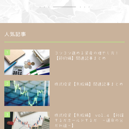
人気記事
1
コツコツ進める資産の増やし方！
【節約編】関連記事まとめ
2
株式投資【失敗編】関連記事まとめ
3
株式投資【失敗編】 vol.4 【利確
するかホールドするか ～運命の分
かれ道～】