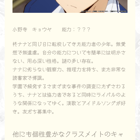
小野寺 キョウヤ 能力：？？？
柊ナナと同じ日に転校してきた能力者の少年。無愛
想で無遠慮。自分の能力についても簡単には明かさ
ない、用心深い性格。謎の多い存在。
ナナに劣らない観察力、推理力を持ち、また非常な
読書家で博識。
学園で頻発するさまざまな事件の調査にたずさわる
うち、ナナとは協力者であると同時にライバルのよ
うな関係になってゆく。演歌とアイドルソングが好
き。友だち募集中。
他にも個性豊かなクラスメイトのキャ