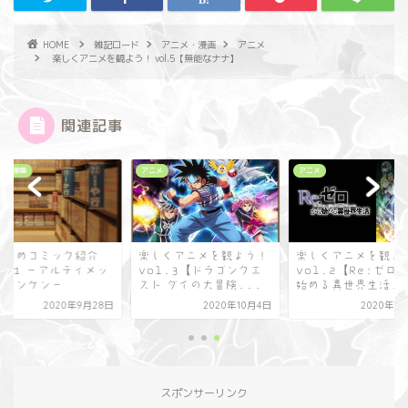
HOME
雑記ロード
アニメ・漫画
アニメ
楽しくアニメを観よう！ vol.5【無能なナナ】
関連記事
メ・漫画
アニメ
アニメ
すすめコミック紹介
楽しくアニメを観よう！
楽しくアニメを観よ
ol.1 ～アルティメッ
vol.3【ドラゴンクエ
vol.2【Re:ゼロ
ジャンケン～
スト ダイの大冒険...
始める異世界生活..
2020年9月28日
2020年10月4日
2020年9
スポンサーリンク