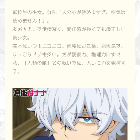
転校生の少女。自称「人の心が読めますが、空気は
読めません！」。
友だち思いで愛情深く、責任感が強くて礼儀正しい
美少女。
基本はいつもニコニコ。物腰はお気楽、能天気で、
けっこうドジも多い。だが観察力、推理力にすぐ
れ、「人類の敵」との戦いでは、大いに力を発揮す
る。