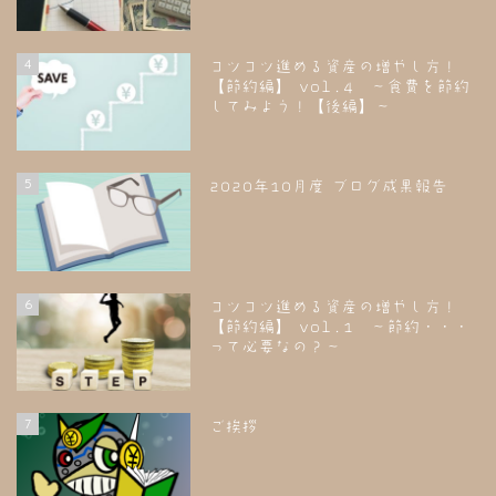
4
コツコツ進める資産の増やし方！
【節約編】 vol.4 ～食費を節約
してみよう！【後編】～
5
2020年10月度 ブログ成果報告
6
コツコツ進める資産の増やし方！
【節約編】 vol.1 ～節約・・・
って必要なの？～
7
ご挨拶