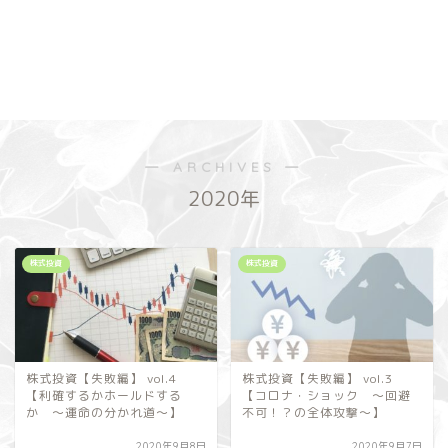
― ARCHIVES ―
2020年
株式投資
株式投資
株式投資【失敗編】 vol.4
株式投資【失敗編】 vol.3
【利確するかホールドする
【コロナ・ショック ～回避
か ～運命の分かれ道～】
不可！？の全体攻撃～】
2020年9月8日
2020年9月7日