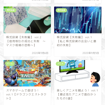
株式投資
株式投資
株式投資【失敗編】 vol.2
株式投資【失敗編】 vol.1
【信用取引の成功と失敗 ～
【私と株式投資の出会いと最
マスク相場の恐怖～】
初の失敗】
2020年9月6日
2020年9月5日
ゲーム
アニメ
スマホゲームで遊ぼう！
楽しくアニメを観よう！ vol.1
vol.1【ドラゴンクエストタク
【最近見たアニメで面白かっ
ト】
たもの3選】