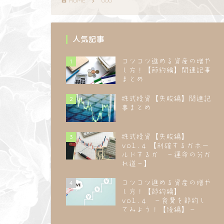
HOME
000
人気記事
1
コツコツ進める資産の増や
し方！【節約編】関連記事
まとめ
2
株式投資【失敗編】関連記
事まとめ
3
株式投資【失敗編】
vol.4 【利確するかホー
ルドするか ～運命の分か
れ道～】
4
コツコツ進める資産の増や
し方！【節約編】
vol.4 ～食費を節約し
てみよう！【後編】～