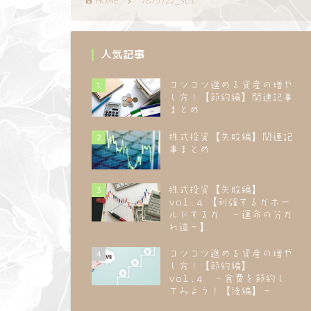
HOME
7875722_3L1
人気記事
1
コツコツ進める資産の増や
し方！【節約編】関連記事
まとめ
2
株式投資【失敗編】関連記
事まとめ
3
株式投資【失敗編】
vol.4 【利確するかホー
ルドするか ～運命の分か
れ道～】
4
コツコツ進める資産の増や
し方！【節約編】
vol.4 ～食費を節約し
てみよう！【後編】～