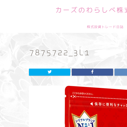
カーズのわらしべ株式
株式投資トレード日誌
7875722_3L1