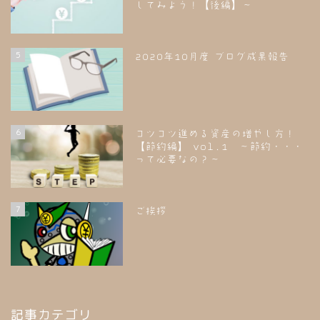
してみよう！【後編】～
5
2020年10月度 ブログ成果報告
6
コツコツ進める資産の増やし方！
【節約編】 vol.1 ～節約・・・
って必要なの？～
7
ご挨拶
記事カテゴリ