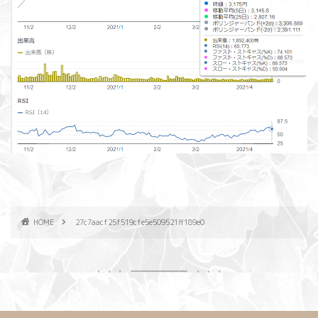
HOME
27c7aacf25f519cfe5e509521ff189e0