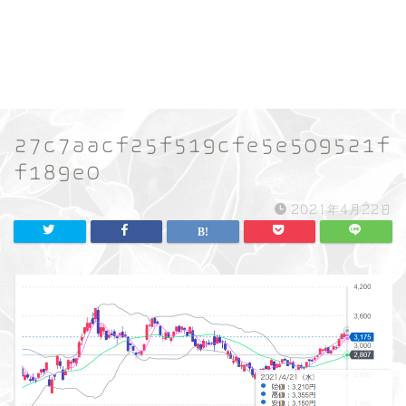
27c7aacf25f519cfe5e509521f
f189e0
2021年4月22日