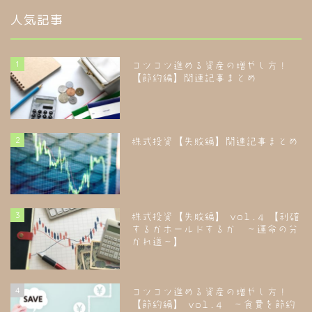
人気記事
1
コツコツ進める資産の増やし方！
【節約編】関連記事まとめ
2
株式投資【失敗編】関連記事まとめ
3
株式投資【失敗編】 vol.4 【利確
するかホールドするか ～運命の分
かれ道～】
4
コツコツ進める資産の増やし方！
【節約編】 vol.4 ～食費を節約