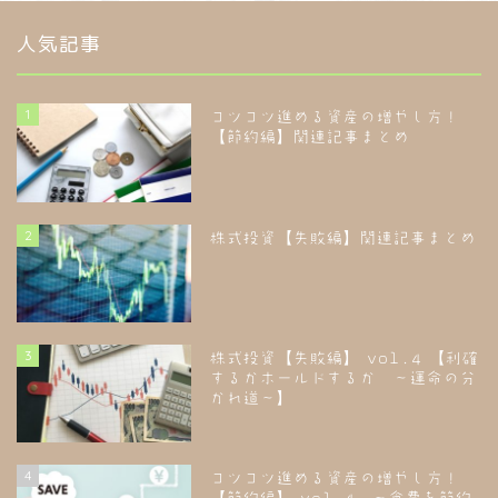
人気記事
1
コツコツ進める資産の増やし方！
【節約編】関連記事まとめ
2
株式投資【失敗編】関連記事まとめ
3
株式投資【失敗編】 vol.4 【利確
するかホールドするか ～運命の分
かれ道～】
4
コツコツ進める資産の増やし方！
【節約編】 vol.4 ～食費を節約