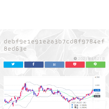
debf9e1e91e2a3b7cd8f9784ef
8ed63e
2021年4月21日