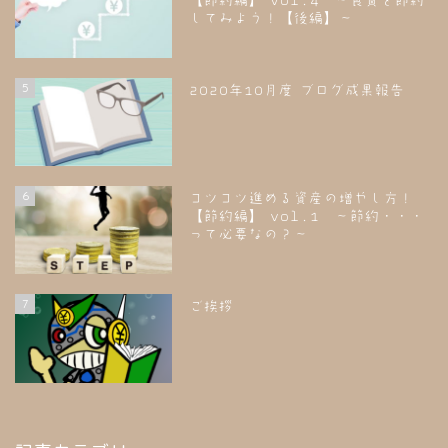
してみよう！【後編】～
5
2020年10月度 ブログ成果報告
6
コツコツ進める資産の増やし方！
【節約編】 vol.1 ～節約・・・
って必要なの？～
7
ご挨拶