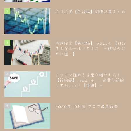
2
株式投資【失敗編】関連記事まとめ
3
株式投資【失敗編】 vol.4 【利確
するかホールドするか ～運命の分
かれ道～】
4
コツコツ進める資産の増やし方！
【節約編】 vol.4 ～食費を節約
してみよう！【後編】～
5
2020年10月度 ブログ成果報告