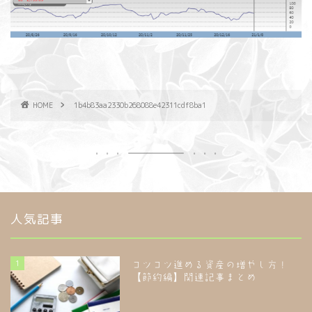
HOME
1b4b83aa2330b268088e42311cdf8ba1
人気記事
1
コツコツ進める資産の増やし方！
【節約編】関連記事まとめ