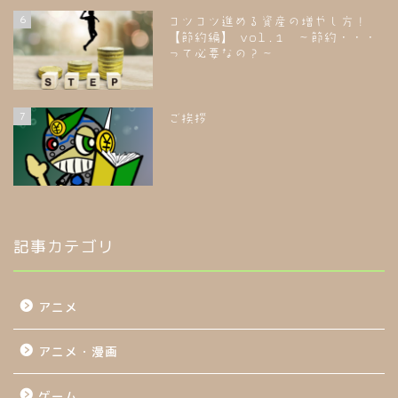
6
コツコツ進める資産の増やし方！
【節約編】 vol.1 ～節約・・・
って必要なの？～
7
ご挨拶
記事カテゴリ
アニメ
アニメ・漫画
ゲーム