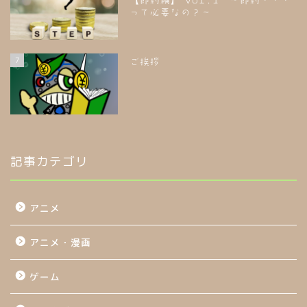
【節約編】 vol.1 ～節約・・・
って必要なの？～
7
ご挨拶
記事カテゴリ
アニメ
アニメ・漫画
ゲーム