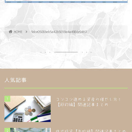
HOME
9dce0508beb5a42b5859a4a498de9462
人気記事
1
コツコツ進める資産の増やし方！
【節約編】関連記事まとめ
2
株式投資【失敗編】関連記事まとめ