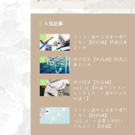
HOME
Aimin20201007
人気記事
1
コツコツ進める資産の増や
し方！【節約編】関連記事
まとめ
2
株式投資【失敗編】関連記
事まとめ
3
株式投資【失敗編】
vol.4 【利確するかホー
ルドするか ～運命の分か
れ道～】
4
コツコツ進める資産の増や
し方！【節約編】
vol.4 ～食費を節約し
てみよう！【後編】～