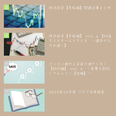
2
株式投資【失敗編】関連記事まとめ
3
株式投資【失敗編】 vol.4 【利確
するかホールドするか ～運命の分
かれ道～】
4
コツコツ進める資産の増やし方！
【節約編】 vol.4 ～食費を節約
してみよう！【後編】～
5
2020年10月度 ブログ成果報告