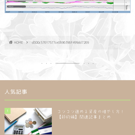
HOME
d800c57617577ce0696396f499dd7269
人気記事
1
コツコツ進める資産の増やし方！
【節約編】関連記事まとめ