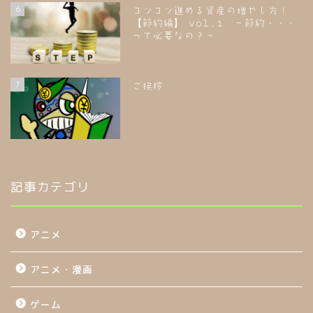
6
コツコツ進める資産の増やし方！
【節約編】 vol.1 ～節約・・・
って必要なの？～
7
ご挨拶
記事カテゴリ
アニメ
アニメ・漫画
ゲーム