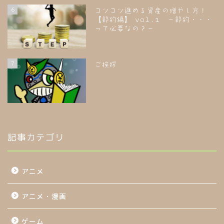
6
コツコツ進める資産の増やし方！
【節約編】 vol.1 ～節約・・・
って必要なの？～
7
ご挨拶
記事カテゴリ
アニメ
アニメ・漫画
ゲーム