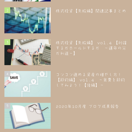
2
株式投資【失敗編】関連記事まとめ
3
株式投資【失敗編】 vol.4 【利確
するかホールドするか ～運命の分
かれ道～】
4
コツコツ進める資産の増やし方！
【節約編】 vol.4 ～食費を節約
してみよう！【後編】～
5
2020年10月度 ブログ成果報告