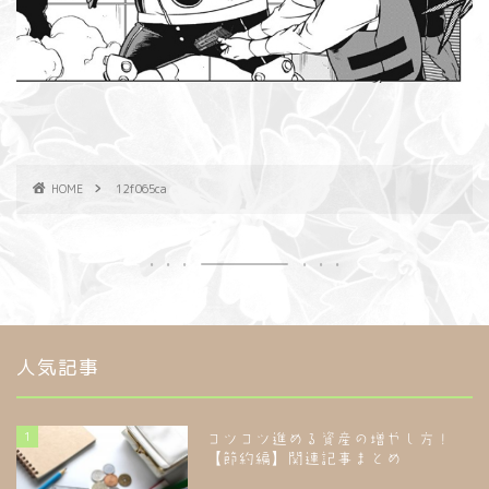
HOME
12f065ca
人気記事
1
コツコツ進める資産の増やし方！
【節約編】関連記事まとめ