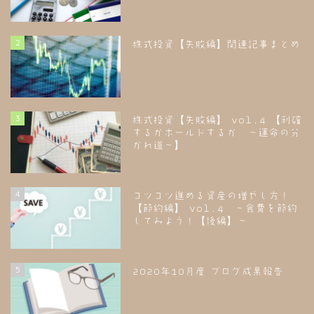
2
株式投資【失敗編】関連記事まとめ
3
株式投資【失敗編】 vol.4 【利確
するかホールドするか ～運命の分
かれ道～】
4
コツコツ進める資産の増やし方！
【節約編】 vol.4 ～食費を節約
してみよう！【後編】～
5
2020年10月度 ブログ成果報告