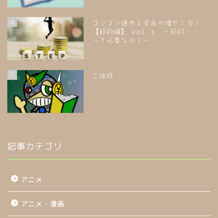
6
コツコツ進める資産の増やし方！
【節約編】 vol.1 ～節約・・・
って必要なの？～
7
ご挨拶
記事カテゴリ
アニメ
アニメ・漫画