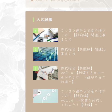
HOME
xnLqVDgG_400x400
人気記事
1
コツコツ進める資産の増や
し方！【節約編】関連記事
まとめ
2
株式投資【失敗編】関連記
事まとめ
3
株式投資【失敗編】
vol.4 【利確するかホー
ルドするか ～運命の分か
れ道～】
4
コツコツ進める資産の増や
し方！【節約編】
vol.4 ～食費を節約し
てみよう！【後編】～