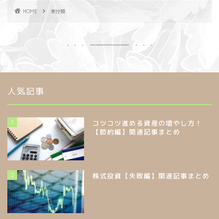
HOME
未分類
人気記事
1
コツコツ進める資産の増やし方！
【節約編】関連記事まとめ
2
株式投資【失敗編】関連記事まとめ